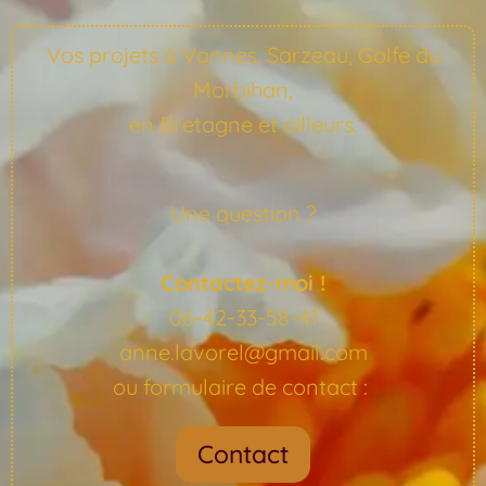
Vos projets à Vannes, Sarzeau, Golfe du
Morbihan,
en Bretagne et ailleurs.
Une question ?
Contactez-moi !
06-42-33-58-41
anne.lavorel@gmail.com
ou formulaire de contact :
Contact