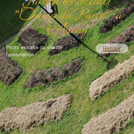
Jardin associatif
"Oasis du Parco" à
Auray
Photo extraite du site de
Retour
l’association.